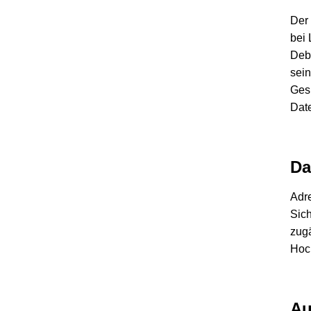
Der
bei 
Debu
sein
Ges
Dat
Da
Adre
Sic
zugä
Hoch
Au