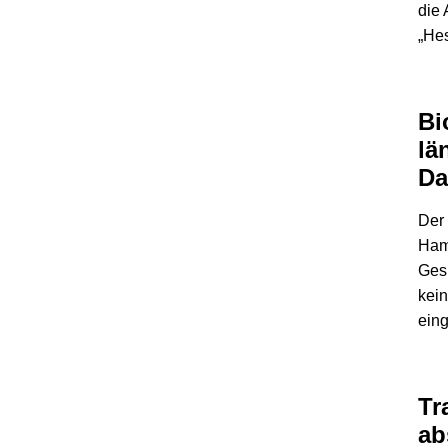
die 
„He
Bi
lä
Da
Der 
Ham
Ges
kein
eing
Tr
ab