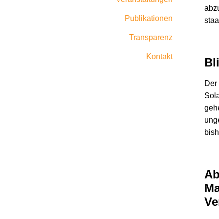
abzu
Publikationen
staa
Transparenz
Kontakt
Bl
Der 
Sola
gehe
unge
bish
Ab
Ma
Ve