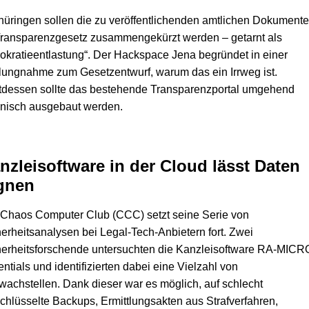
hüringen sollen die zu veröffentlichenden amtlichen Dokumente
Transparenzgesetz zusammengekürzt werden – getarnt als
okratieentlastung“. Der Hackspace Jena begründet in einer
lungnahme zum Gesetzentwurf, warum das ein Irrweg ist.
tdessen sollte das bestehende Transparenzportal umgehend
hnisch ausgebaut werden.
nzleisoftware in der Cloud lässt Daten
gnen
 Chaos Computer Club (CCC) setzt seine Serie von
erheitsanalysen bei Legal-Tech-Anbietern fort. Zwei
herheitsforschende untersuchten die Kanzleisoftware RA-MICR
ntials und identifizierten dabei eine Vielzahl von
achstellen. Dank dieser war es möglich, auf schlecht
chlüsselte Backups, Ermittlungsakten aus Strafverfahren,