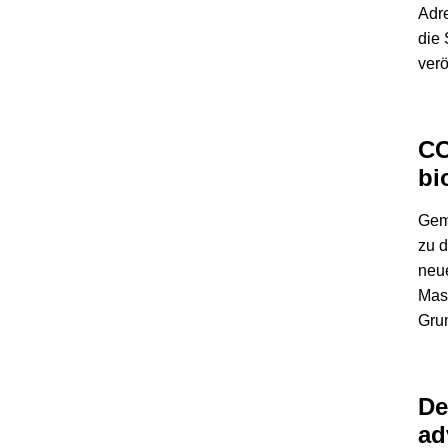
Adr
die 
verö
CC
bi
Gem
zu d
neue
Mas
Gru
De
ad