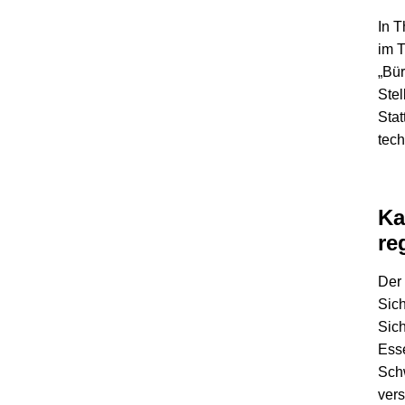
In T
im 
„Bür
Stel
Stat
tec
Ka
re
Der
Sich
Sic
Esse
Schw
vers