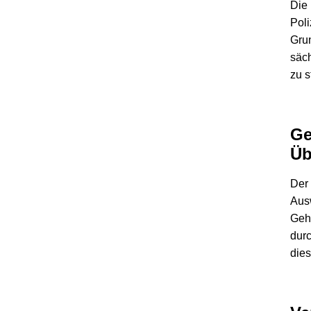
Die 
Poli
Grun
säc
zu s
Ge
Üb
Der 
Aus
Geh
durc
die