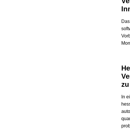
Ve
In
Das 
soft
Vorb
Mont
He
Ve
zu
In 
hess
auto
quan
prob