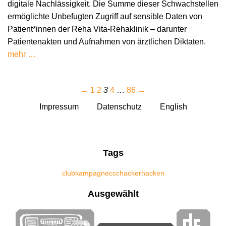
digitale Nachlässigkeit. Die Summe dieser Schwachstellen
ermöglichte Unbefugten Zugriff auf sensible Daten von
Patient*innen der Reha Vita-Rehaklinik – darunter
Patientenakten und Aufnahmen von ärztlichen Diktaten.
mehr …
←
1
2
3
4
…
86
→
Impressum
Datenschutz
English
Tags
club
kampagne
ccc
hacker
hacken
Ausgewählt