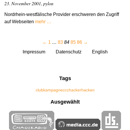
23. November 2001, pylon
Nordrhein-westfälische Provider erschweren den Zugriff
auf Webseiten
mehr …
←
1
…
83
84
85
86
→
Impressum
Datenschutz
English
Tags
club
kampagne
ccc
hacker
hacken
Ausgewählt