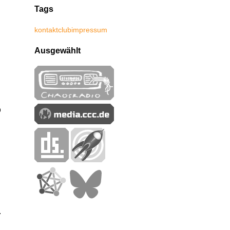
Tags
kontakt
club
impressum
Ausgewählt
b
.