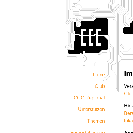
Im
home
Club
Vera
Club
CCC Regional
Hin
Unterstützen
Ber
loka
Themen
Veranstaltungen
Ansc