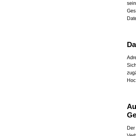
sein
Ges
Dat
Da
Adre
Sic
zugä
Hoch
Au
Ge
Der
Ver