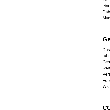
eine
Dabe
Mum
Ge
Das 
ruhe
Ges
weit
Vers
For
Wide
CC