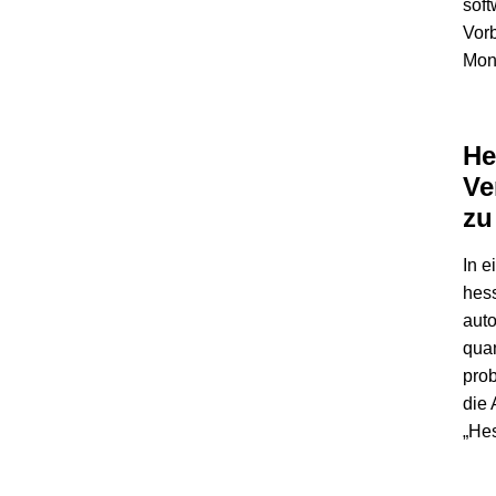
soft
Vorb
Mont
He
Ve
zu
In 
hess
auto
quan
prob
die 
„He