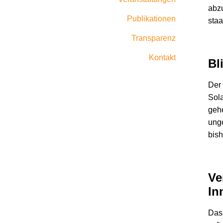
abzu
Publikationen
staa
Transparenz
Kontakt
Bl
Der 
Sola
gehe
unge
bish
Ve
In
Das 