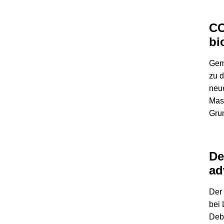
CC
bi
Gem
zu d
neue
Mas
Gru
De
ad
Der
bei 
Debu