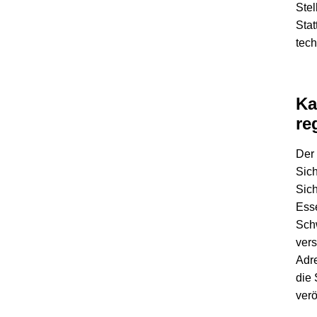
Stel
Stat
tec
Ka
re
Der
Sich
Sic
Esse
Schw
vers
Adr
die 
verö