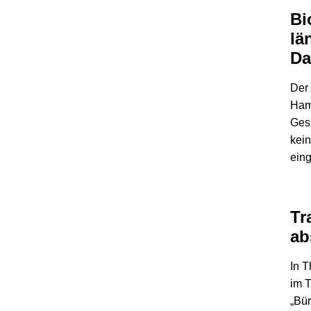
Bi
lä
Da
Der 
Ham
Ges
kein
eing
Tr
ab
In T
im 
„Bür