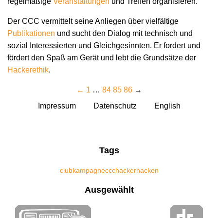
regelmäßige
Veranstaltungen
und Treffen organisieren.
Der CCC vermittelt seine Anliegen über vielfältige
Publikationen
und sucht den Dialog mit technisch und
sozial Interessierten und Gleichgesinnten. Er fordert und
fördert den Spaß am Gerät und lebt die Grundsätze der
Hacker­ethik
.
←
1
…
84
85
86
→
Impressum
Datenschutz
English
Tags
club
kampagne
ccc
hacker
hacken
Ausgewählt