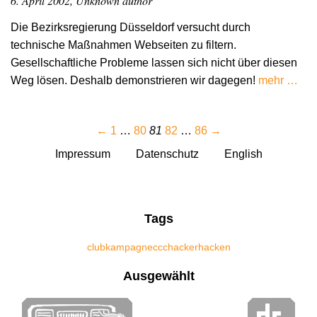
6. April 2002, Unknown author
Die Bezirksregierung Düsseldorf versucht durch
technische Maßnahmen Webseiten zu filtern.
Gesellschaftliche Probleme lassen sich nicht über diesen
Weg lösen. Deshalb demonstrieren wir dagegen!
mehr …
←
1
…
80
81
82
…
86
→
Impressum
Datenschutz
English
Tags
club
kampagne
ccc
hacker
hacken
Ausgewählt