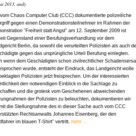
ai 2013, andy
 vom Chaos Computer Club (CCC) dokumentierte polizeiliche
rgriff gegen einen Demonstrationsteilnehmer im Rahmen der
nstration "Freiheit statt Angst" am 12. September 2009 ist
zeit Gegenstand einer Berufungsverhandlung vor dem
gericht Berlin, da sowohl die verurteilten Polizisten als auch de
hädigte gegen das ursprüngliche Urteil Berufung einlegten.
h wenn dem Geschädigten schon zivilrechtlicher Schadensersa
sprochen wurde, entsteht der Eindruck, das Landgericht wolle
beklagten Polizisten jetzt freisprechen. Um der interessierten
ntlichkeit den notwendigen Einblick in die Sachlage zu
schaffen und die grotesk vom Geschehenen abweichenden
lungnahmen der Polizisten zu beleuchten, dokumentieren wir
rmit die Stellungnahme des in dieser Sache auch vom CCC
rstützten Rechtsanwalts Johannes Eisenberg, der den
fahrer im blauen T-Shirt" vertritt.
mehr …