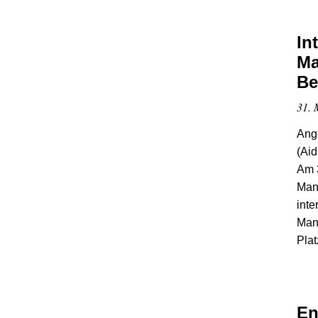
In
Ma
Be
31. 
Ang
(Aid
Am 3
Man
inte
Man
Plat
En