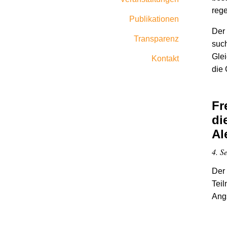
reg
Publikationen
Der 
Transparenz
such
Glei
Kontakt
die
Fr
di
Al
4. S
Der 
Teil
Angs