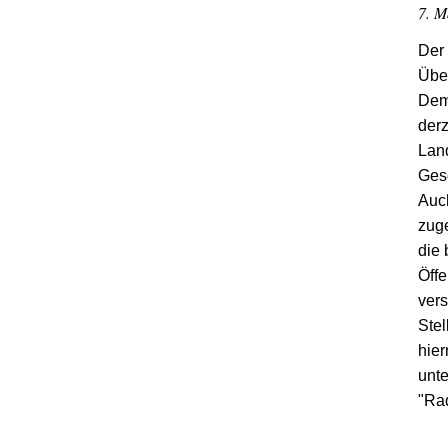
7. M
Der
Übe
Demo
der
Land
Gesc
Auc
zuge
die 
Öffe
ver
Stel
hie
unte
"Rad