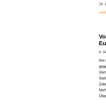
24. J
meh
Vo
Eu
6. Ju
Am D
gege
Vor
Geri
Zuku
Ver
Übe