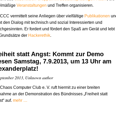
elmäßige
Veranstaltungen
und Treffen organisieren.
CCC vermittelt seine Anliegen über vielfältige
Publikationen
un
t den Dialog mit technisch und sozial Interessierten und
chgesinnten. Er fordert und fördert den Spaß am Gerät und lebt
 Grundsätze der
Hacker­ethik
.
eiheit statt Angst: Kommt zur Demo
esen Samstag, 7.9.2013, um 13 Uhr am
exanderplatz!
eptember 2013, Unknown author
Chaos Computer Club e. V. ruft hiermit zu einer breiten
nahme an der Demonstration des Bündnisses „Freiheit statt
t“ auf.
mehr …