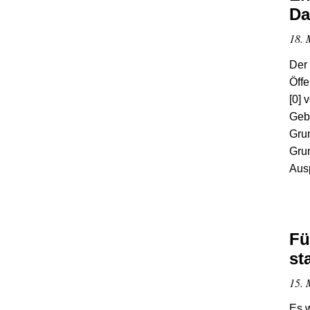
Da
18. 
Der 
Öffe
[0] 
Gebu
Grun
Grun
Aus
Fü
st
15. 
Es 