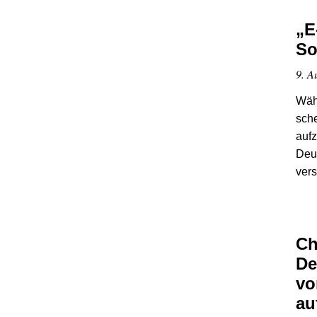
„E
So
9. A
Wäh
sche
aufz
Deut
vers
Ch
De
vo
au