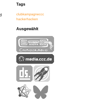
Tags
club
kampagne
ccc
d
hacker
hacken
Ausgewählt