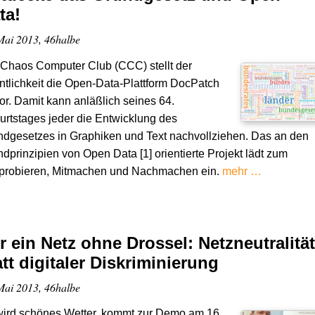
ta!
Mai 2013, 46halbe
Chaos Computer Club (CCC) stellt der
ntlichkeit die Open-Data-Plattform DocPatch
vor. Damit kann anläßlich seines 64.
rtstages jeder die Entwicklung des
dgesetzes in Graphiken und Text nachvollziehen. Das an den
dprinzipien von Open Data [1] orientierte Projekt lädt zum
probieren, Mitmachen und Nachmachen ein.
mehr …
r ein Netz ohne Drossel: Netzneutralität
att digitaler Diskriminierung
Mai 2013, 46halbe
wird schönes Wetter, kommt zur Demo am 16.