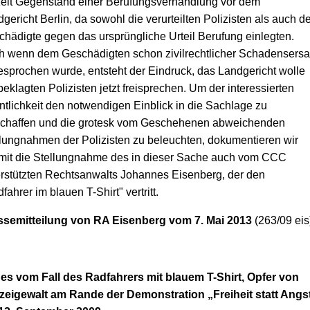
zeit Gegenstand einer Berufungsverhandlung vor dem
gericht Berlin, da sowohl die verurteilten Polizisten als auch de
hädigte gegen das ursprüngliche Urteil Berufung einlegten.
h wenn dem Geschädigten schon zivilrechtlicher Schadensersa
sprochen wurde, entsteht der Eindruck, das Landgericht wolle
beklagten Polizisten jetzt freisprechen. Um der interessierten
ntlichkeit den notwendigen Einblick in die Sachlage zu
schaffen und die grotesk vom Geschehenen abweichenden
lungnahmen der Polizisten zu beleuchten, dokumentieren wir
rmit die Stellungnahme des in dieser Sache auch vom CCC
rstützten Rechtsanwalts Johannes Eisenberg, der den
fahrer im blauen T-Shirt" vertritt.
ssemitteilung von RA Eisenberg vom
7. Mai 2013
(263/09 eis
es vom Fall des Radfahrers mit blauem T-Shirt, Opfer von
izeigewalt am Rande der Demonstration „Freiheit statt Angs