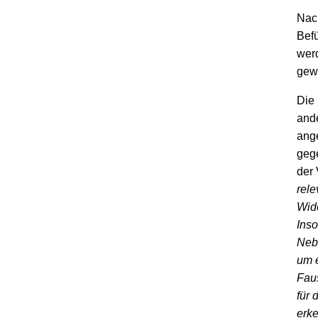
Nach
Befü
werd
gewa
Die 
ande
ange
gege
der 
rele
Wide
Inso
Nebe
um e
Faus
für 
erke