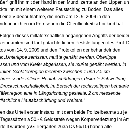
ßer“ griff ihn mit der Hand in den Mund, zerrte an den Lippen u
ckte ihn mit einem weiteren Faustschlag zu Boden. Das alles
t eine Videoaufnahme, die noch am 12. 9. 2009 in den
dnachrichten im Fernsehen die Öffentlichkeit schockiert hat.
Folgen dieses mittäterschaftlich begangenen Angriffs der beide
zeibeamten sind laut gutachterlichen Feststellungen des Prof. D
os vom 14. 9. 2009 und den Protokollen der behandelnden
e:
„Unterlippe zerrissen, mußte genäht werden. Oberlippe
issen und vom Kiefer abgerissen, sie mußte genäht werden. In
linken Schläfenregion mehrere zwischen 1 und 2,5 cm
chmessende rötliche Hautabschürfungen, diskrete Schwellung
Druckschmerzhaftigkeit; im Bereich der rechtsseitigen behaart
äfenregion eine in Längsrichtung gestellte, 2 cm messende
flächliche Hautabschürfung und Weitere.“
n das Urteil erster Instanz, mit dem beide Polizeibeamte zu je
Tagessätzen a 50.- € Geldstrafe wegen Körperverletzung im Am
rteilt wurden (AG Tiergarten 263a Ds 96/10) haben alle