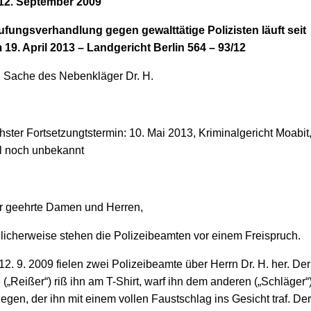
12. September 2009
ufungsverhandlung gegen gewalttätige Polizisten läuft seit
19. April 2013 – Landgericht Berlin 564 – 93/12
: Sache des Nebenkläger Dr. H.
ster Fortsetzungtstermin: 10. Mai 2013, Kriminalgericht Moabit
l noch unbekannt
r geehrte Damen und Herren,
icherweise stehen die Polizeibeamten vor einem Freispruch.
2. 9. 2009 fielen zwei Polizeibeamte über Herrn Dr. H. her. Der
 („Reißer“) riß ihn am T-Shirt, warf ihn dem anderen („Schläger“
egen, der ihn mit einem vollen Faustschlag ins Gesicht traf. Der