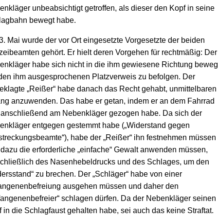
nkläger unbeabsichtigt getroffen, als dieser den Kopf in seine
lagbahn bewegt habe.
. Mai wurde der vor Ort eingesetzte Vorgesetzte der beiden
zeibeamten gehört. Er hielt deren Vorgehen für rechtmäßig: Der
nkläger habe sich nicht in die ihm gewiesene Richtung beweg
den ihm ausgesprochenen Platzverweis zu befolgen. Der
klagte „Reißer“ habe danach das Recht gehabt, unmittelbaren
ng anzuwenden. Das habe er getan, indem er an dem Fahrrad
 anschließend am Nebenkläger gezogen habe. Da sich der
enkläger entgegen gestemmt habe („Widerstand gegen
streckungsbeamte“), habe der „Reißer“ ihn festnehmen müssen
dazu die erforderliche „einfache“ Gewalt anwenden müssen,
schließlich des Nasenhebeldrucks und des Schlages, um den
ersstand“ zu brechen. Der „Schläger“ habe von einer
angenenbefreiung ausgehen müssen und daher den
angenenbefreier“ schlagen dürfen. Da der Nebenkläger seinen
 in die Schlagfaust gehalten habe, sei auch das keine Straftat.