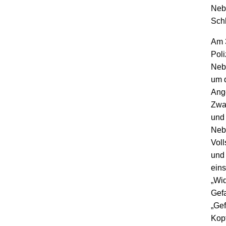
Nebe
Sch
Am 3
Poli
Nebe
um 
Ange
Zwa
und
Neb
Voll
und 
ein
„Wid
Gef
„Gef
Kopf