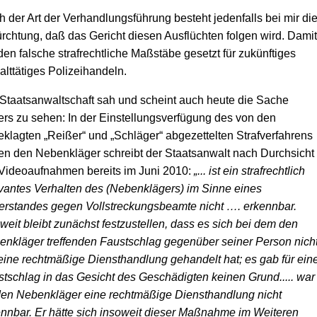
 der Art der Verhandlungsführung besteht jedenfalls bei mir di
rchtung, daß das Gericht diesen Ausflüchten folgen wird. Damit
en falsche strafrechtliche Maßstäbe gesetzt für zukünftiges
lttätiges Polizeihandeln.
Staatsanwaltschaft sah und scheint auch heute die Sache
rs zu sehen: In der Einstellungsverfügung des von den
klagten „Reißer“ und „Schläger“ abgezettelten Strafverfahrens
n den Nebenkläger schreibt der Staatsanwalt nach Durchsicht
Videoaufnahmen bereits im Juni 2010:
„... ist ein strafrechtlich
vantes Verhalten des (Nebenklägers) im Sinne eines
rstandes gegen Vollstreckungsbeamte nicht …. erkennbar.
weit bleibt zunächst festzustellen, dass es sich bei dem den
nkläger treffenden Faustschlag gegenüber seiner Person nich
ine rechtmäßige Diensthandlung gehandelt hat; es gab für ein
tschlag in das Gesicht des Geschädigten keinen Grund..... war
den Nebenkläger eine rechtmäßige Diensthandlung nicht
nnbar. Er hätte sich insoweit dieser Maßnahme im Weiteren