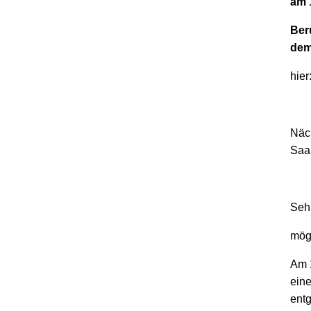
am 
Ber
dem 
hier
Näch
Saa
Seh
mögl
Am 1
eine
entg