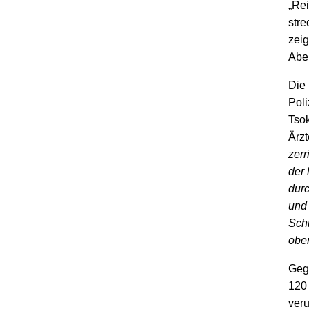
„Rei
stre
zeig
Aben
Die 
Poli
Tsok
Ärzt
zerr
der 
dur
und 
Schl
ober
Gege
120 
veru