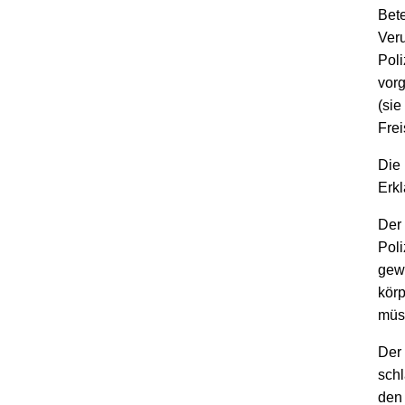
Bete
Veru
Pol
vorg
(sie
Frei
Die 
Erkl
Der 
Poli
gewe
kör
müs
Der 
schl
den 