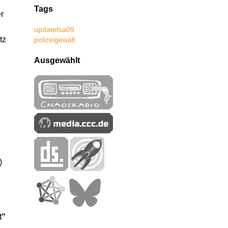
Tags
r
update
fsa09
tz
polizeigewalt
Ausgewählt
)
t“