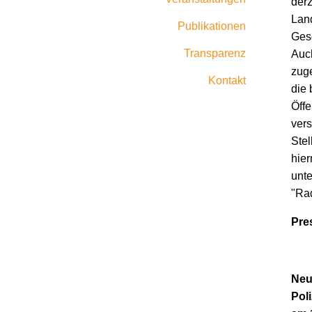
der
Land
Publikationen
Gesc
Transparenz
Auc
zuge
Kontakt
die 
Öffe
ver
Stel
hie
unte
"Rad
Pre
Neu
Pol