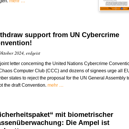
ngen.
mehr …
thdraw support from UN Cybercrime
nvention!
Oktober 2024, erdgeist
 joint letter concerning the United Nations Cybercrime Conventi
 Chaos Computer Club (CCC) and dozens of signees urge all E
er states to reject the proposal for the UN General Assembly t
t the draft Convention.
mehr …
icherheitspaket“ mit biometrischer
ssenüberwachung: Die Ampel ist