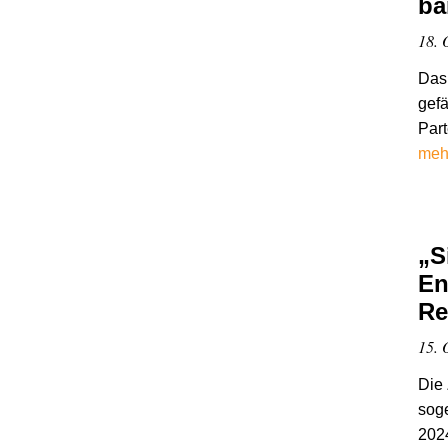
ba
18. 
Das 
gefä
Part
meh
„S
En
Re
15. 
Die 
soge
202