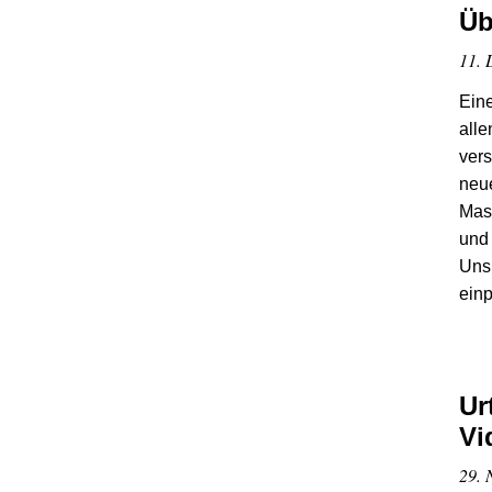
Üb
11. 
Eine
alle
ver
neu
Mas
und 
Unsi
ein
Ur
Vi
29. 