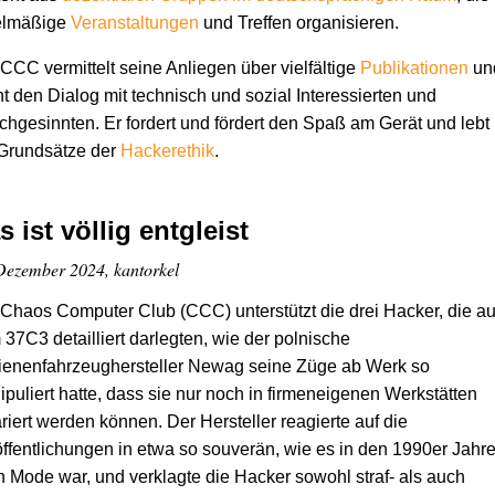
elmäßige
Veranstaltungen
und Treffen organisieren.
CCC vermittelt seine Anliegen über vielfältige
Publikationen
un
t den Dialog mit technisch und sozial Interessierten und
chgesinnten. Er fordert und fördert den Spaß am Gerät und lebt
 Grundsätze der
Hacker­ethik
.
s ist völlig entgleist
Dezember 2024, kantorkel
Chaos Computer Club (CCC) unterstützt die drei Hacker, die au
37C3 detailliert darlegten, wie der polnische
ienenfahrzeughersteller Newag seine Züge ab Werk so
puliert hatte, dass sie nur noch in firmeneigenen Werkstätten
riert werden können. Der Hersteller reagierte auf die
ffentlichungen in etwa so souverän, wie es in den 1990er Jahr
 Mode war, und verklagte die Hacker sowohl straf- als auch