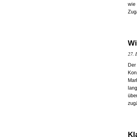
wie
Zuga
Wi
27. 
Der
Kon
Mark
lang
über
zug
Kl