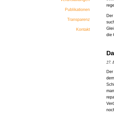
reg
Publikationen
Der 
Transparenz
such
Glei
Kontakt
die
Da
27. 
Der 
dem 
Sch
mani
repa
Verö
noch