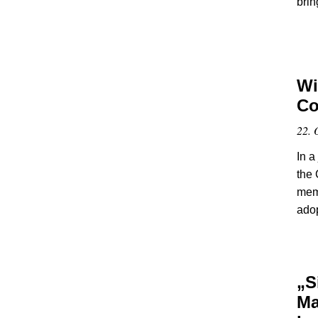
bri
Wi
Co
22. 
In a
the
memb
adop
„S
Ma