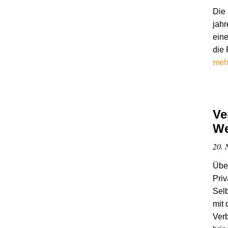
Die 
jahr
eine
die 
meh
Ve
We
20. 
Übe
Priv
Sel
mit 
Verb