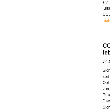
zivi
juri
CCC 
meh
CC
le
27. 
Sich
seit
Opt-
von 
Prax
Date
Sich