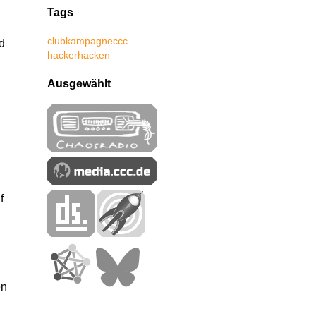
Tags
club
kampagne
ccc
d
hacker
hacken
Ausgewählt
f
en