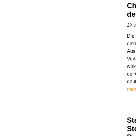
Ch
de
29. 
Die 
disr
Ausr
Vert
wirk
der 
deut
meh
St
St