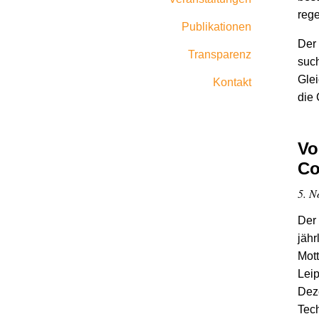
reg
Publikationen
Der 
Transparenz
such
Glei
Kontakt
die
Vo
Co
5. N
Der
jähr
Mott
Lei
Dez
Tech