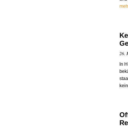
meh
Ke
Ge
26. 
In H
bek
staa
kein
Of
Re