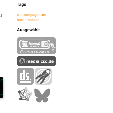
Tags
club
kampagne
ccc
d
hacker
hacken
Ausgewählt
n