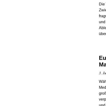
Die
Zwie
fra
und
Abl
über
Eu
Ma
3. Ju
Währ
Medi
groß
verp
und 