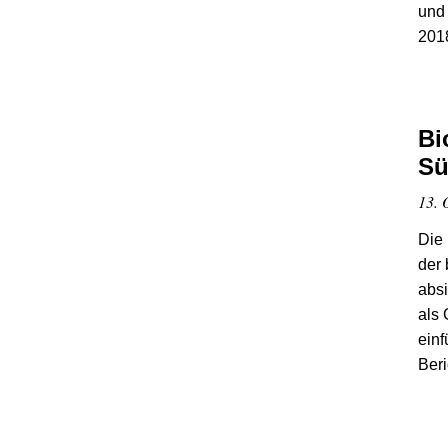
und 
2018
Bi
Sü
13. 
Die
der 
absi
als 
einf
Beri