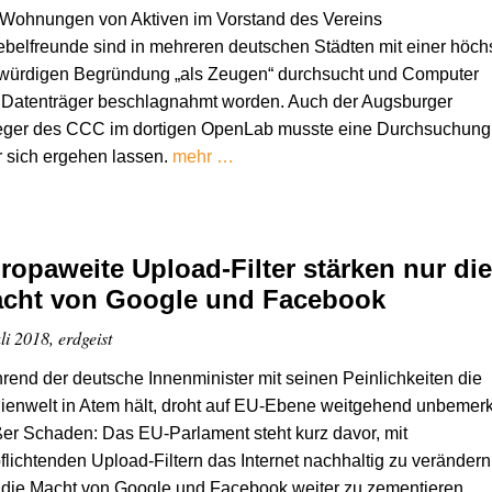
 Wohnungen von Aktiven im Vorstand des Vereins
belfreunde sind in mehreren deutschen Städten mit einer höch
gwürdigen Begründung „als Zeugen“ durchsucht und Computer
 Datenträger beschlagnahmt worden. Auch der Augsburger
eger des CCC im dortigen OpenLab musste eine Durchsuchung
 sich ergehen lassen.
mehr …
ropaweite Upload-Filter stärken nur die
cht von Google und Facebook
li 2018, erdgeist
end der deutsche Innenminister mit seinen Peinlichkeiten die
enwelt in Atem hält, droht auf EU-Ebene weitgehend unbemerk
er Schaden: Das EU-Parlament steht kurz davor, mit
flichtenden Upload-Filtern das Internet nachhaltig zu verändern
die Macht von Google und Facebook weiter zu zementieren.