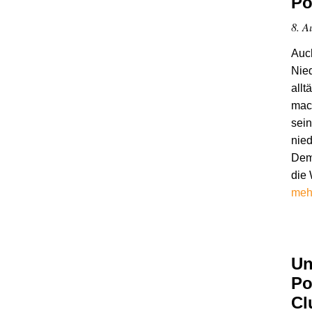
Po
8. A
Auch
Nied
allt
mach
sei
nied
Dem
die 
meh
Un
Po
Cl