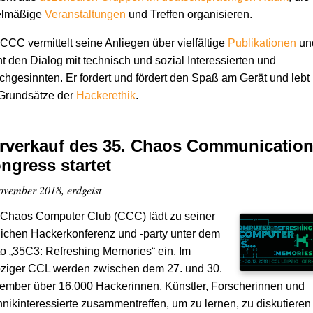
elmäßige
Veranstaltungen
und Treffen organisieren.
CCC vermittelt seine Anliegen über vielfältige
Publikationen
un
t den Dialog mit technisch und sozial Interessierten und
chgesinnten. Er fordert und fördert den Spaß am Gerät und lebt
 Grundsätze der
Hacker­ethik
.
rverkauf des 35. Chaos Communicatio
ngress startet
ovember 2018, erdgeist
 Chaos Computer Club (CCC) lädt zu seiner
lichen Hackerkonferenz und -party unter dem
o „35C3: Refreshing Memories“ ein. Im
pziger CCL werden zwischen dem 27. und 30.
ember über 16.000 Hackerinnen, Künstler, Forscherinnen und
nikinteressierte zusammentreffen, um zu lernen, zu diskutieren