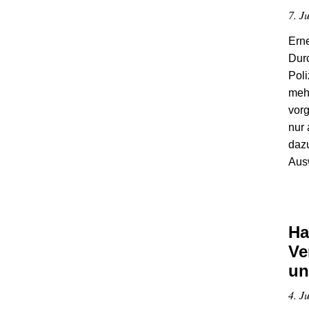
7. J
Ern
Durc
Poli
mehr
vorg
nur 
dazu
Ausw
Ha
Ve
un
4. J