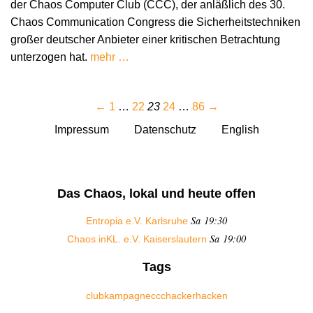
der Chaos Computer Club (CCC), der anläßlich des 30.
Chaos Communication Congress die Sicherheitstechniken
großer deutscher Anbieter einer kritischen Betrachtung
unterzogen hat.
mehr …
←
1
…
22
23
24
…
86
→
Impressum
Datenschutz
English
Das Chaos, lokal und heute offen
Sa 19:30
Entropia e.V. Karlsruhe
Sa 19:00
Chaos inKL. e.V. Kaiserslautern
Tags
club
kampagne
ccc
hacker
hacken