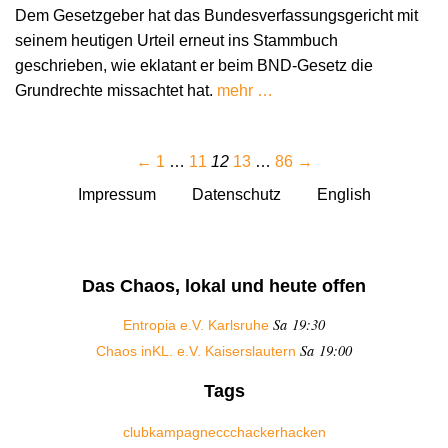
Dem Gesetzgeber hat das Bundesverfassungsgericht mit
seinem heutigen Urteil erneut ins Stammbuch
geschrieben, wie eklatant er beim BND-Gesetz die
Grundrechte missachtet hat.
mehr …
←
1
…
11
12
13
…
86
→
Impressum
Datenschutz
English
Das Chaos, lokal und heute offen
Sa 19:30
Entropia e.V. Karlsruhe
Sa 19:00
Chaos inKL. e.V. Kaiserslautern
Tags
club
kampagne
ccc
hacker
hacken