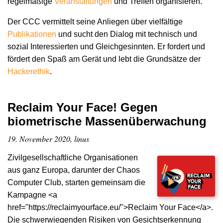
regelmäßige
Veranstaltungen
und Treffen organisieren.
Der CCC vermittelt seine Anliegen über vielfältige
Publikationen
und sucht den Dialog mit technisch und
sozial Interessierten und Gleichgesinnten. Er fordert und
fördert den Spaß am Gerät und lebt die Grundsätze der
Hacker­ethik
.
Reclaim Your Face! Gegen
biometrische Massenüberwachung
19. November 2020, linus
Zivilgesellschaftliche Organisationen
aus ganz Europa, darunter der Chaos
Computer Club, starten gemeinsam die
Kampagne <a
href="https://reclaimyourface.eu/">Reclaim Your Face</a>.
Die schwerwiegenden Risiken von Gesichtserkennung