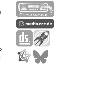
l
2.
.