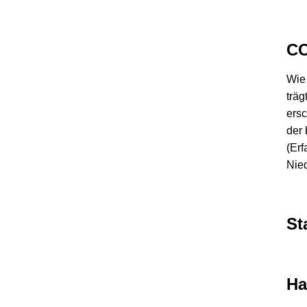
CC
Wie 
träg
ersc
der 
(Erf
Nie
St
Ha