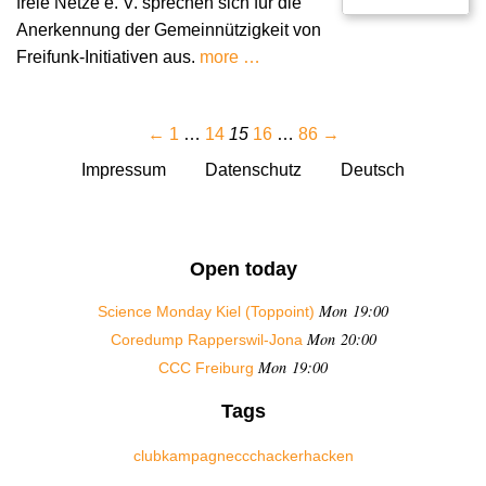
freie Netze e. V. sprechen sich für die
Anerkennung der Gemeinnützigkeit von
Freifunk-Initiativen aus.
more …
←
1
…
14
15
16
…
86
→
Impressum
Datenschutz
Deutsch
Open today
Mon 19:00
Science Monday Kiel (Toppoint)
Mon 20:00
Coredump Rapperswil-Jona
Mon 19:00
CCC Freiburg
Tags
club
kampagne
ccc
hacker
hacken