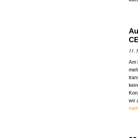
Au
C
11. 
Am 
meh
tran
kei
Konz
wir 
meh