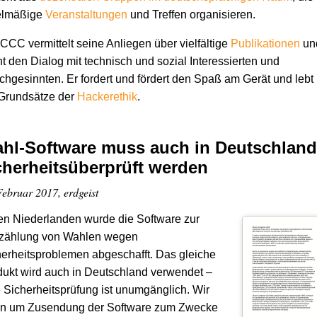
elmäßige
Veranstaltungen
und Treffen organisieren.
CCC vermittelt seine Anliegen über vielfältige
Publikationen
un
t den Dialog mit technisch und sozial Interessierten und
chgesinnten. Er fordert und fördert den Spaß am Gerät und lebt
 Grundsätze der
Hacker­ethik
.
hl-Software muss auch in Deutschland
cherheitsüberprüft werden
Februar 2017, erdgeist
en Niederlanden wurde die Software zur
zählung von Wahlen wegen
erheitsproblemen abgeschafft. Das gleiche
ukt wird auch in Deutschland verwendet –
 Sicherheitsprüfung ist unumgänglich. Wir
ten um Zusendung der Software zum Zwecke