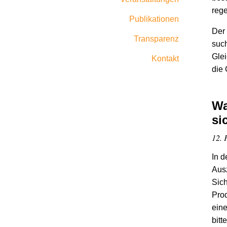
reg
Publikationen
Der 
Transparenz
such
Glei
Kontakt
die
Wa
si
12. 
In d
Aus
Sich
Prod
eine
bit