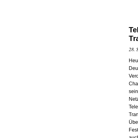
Te
Tr
28. 
Heu
Deu
Vero
Chao
sein
Netz
Tel
Tran
Über
Fest
auc