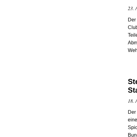
23. 
Der 
Club
Teil
Abm
Weh
St
St
18. 
Der 
eine
Spi
Bund