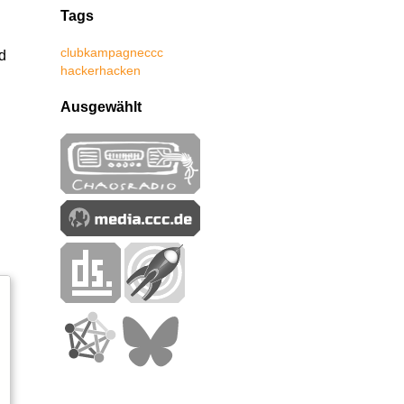
Tags
club
kampagne
ccc
d
hacker
hacken
Ausgewählt