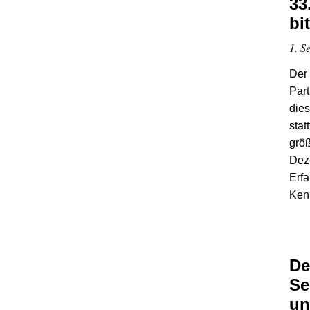
33
bi
1. S
Der 
Par
die
stat
größ
Deze
Erfa
Ken
De
Se
un