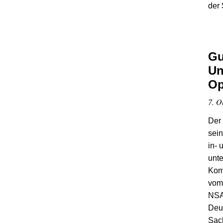
der 
Gu
Un
Op
7. O
Der
sei
in-
unte
Komm
vom
NSA
Deu
Sac