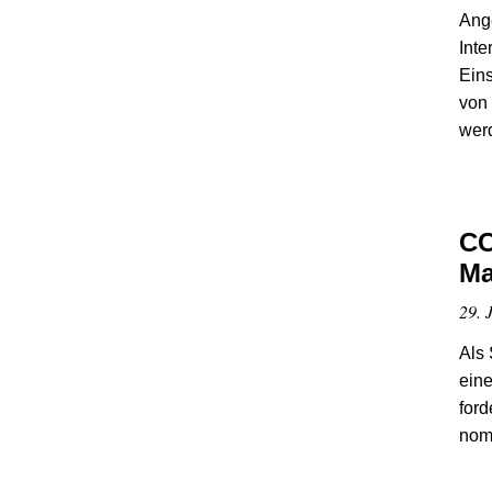
Ange
Inte
Eins
von
wer
CC
Ma
29. J
Als 
eine
ford
nomi