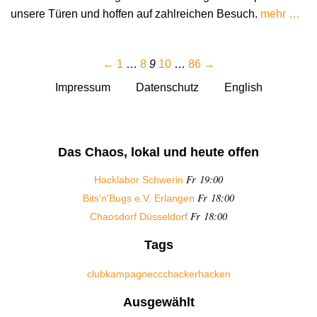
unsere Türen und hoffen auf zahlreichen Besuch.
mehr …
←
1
…
8
9
10
…
86
→
Impressum
Datenschutz
English
Das Chaos, lokal und heute offen
Fr 19:00
Hacklabor Schwerin
Fr 18:00
Bits'n'Bugs e.V. Erlangen
Fr 18:00
Chaosdorf Düsseldorf
Tags
club
kampagne
ccc
hacker
hacken
Ausgewählt