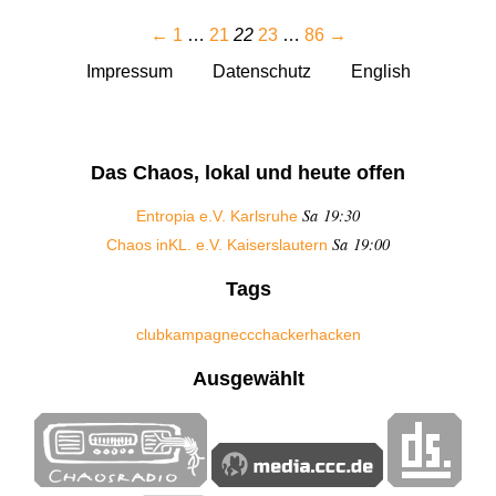
←
1
…
21
22
23
…
86
→
Impressum
Datenschutz
English
Das Chaos, lokal und heute offen
Sa 19:30
Entropia e.V. Karlsruhe
Sa 19:00
Chaos inKL. e.V. Kaiserslautern
Tags
club
kampagne
ccc
hacker
hacken
Ausgewählt