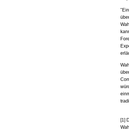
"Ein
über
Wah
kann
Fore
Expe
erlä
Wahl
über
Com
wür
einm
trad
[1] 
Wahl