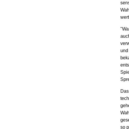
sens
Wahl
wer
"Wa
auc
ver
und 
bek
ents
Spie
Spr
Das
tech
gehe
Wahl
gese
so p