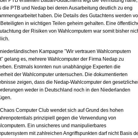
der PTB erstellten Bauart-Gutachtens legt die Vermutung nahe,
 die PTB und Nedap bei deren Ausarbeitung deutlich zu eng
ammengearbeitet haben. Die Details des Gutachtens werden v
Beteiligten in wichtigen Teilen geheim gehalten. Eine öffentlich
tachtung der Risiken von Wahlcomputern war somit bisher nic
ich.
 niederländischen Kampagne "Wir vertrauen Wahlcomputern
t" gelang es, mehrere Wahlcomputer der Firma Nedap zu
erben. Erstmals konnten nun unabhängige Experten die
erheit der Wahlcomputer untersuchen. Die dokumentierten
ebnisse zeigen, dass die Nedap-Wahlcomputer den gesetzliche
orderungen weder in Deutschland noch in den Niederlanden
ügen.
 Chaos Computer Club wendet sich auf Grund des hohen
hrenpotentials prinzipiell gegen die Verwendung von
lcomputern. Ein unsicheres und manipulierbares
utersystem mit zahlreichen Angriffspunkten darf nicht Basis d