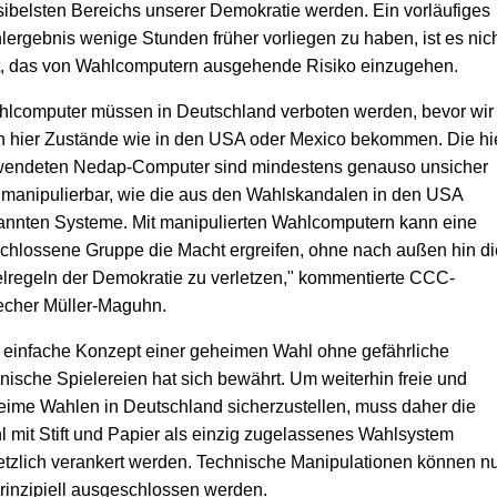
ibelsten Bereichs unserer Demokratie werden. Ein vorläufiges
ergebnis wenige Stunden früher vorliegen zu haben, ist es nic
t, das von Wahlcomputern ausgehende Risiko einzugehen.
hlcomputer müssen in Deutschland verboten werden, bevor wir
h hier Zustände wie in den USA oder Mexico bekommen. Die hi
wendeten Nedap-Computer sind mindestens genauso unsicher
manipulierbar, wie die aus den Wahlskandalen in den USA
annten Systeme. Mit manipulierten Wahlcomputern kann eine
chlossene Gruppe die Macht ergreifen, ohne nach außen hin di
lregeln der Demokratie zu verletzen," kommentierte CCC-
echer Müller-Maguhn.
 einfache Konzept einer geheimen Wahl ohne gefährliche
nische Spielereien hat sich bewährt. Um weiterhin freie und
ime Wahlen in Deutschland sicherzustellen, muss daher die
 mit Stift und Papier als einzig zugelassenes Wahlsystem
tzlich verankert werden. Technische Manipulationen können n
rinzipiell ausgeschlossen werden.