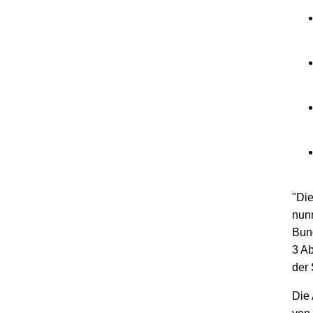
"Di
nunm
Bun
3 Ab
der 
Die 