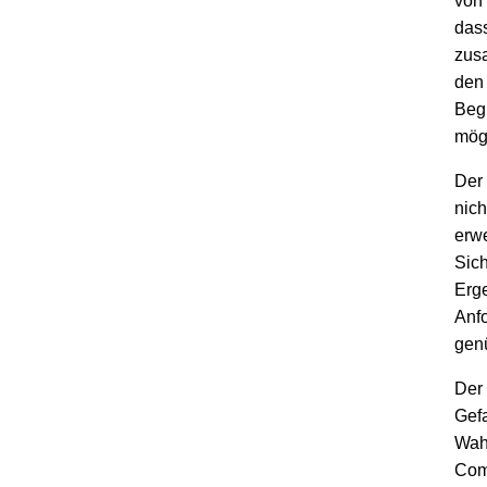
von 
dass
zus
den 
Begu
mögl
Der
nich
erw
Sich
Erg
Anf
gen
Der
Gefa
Wah
Comp