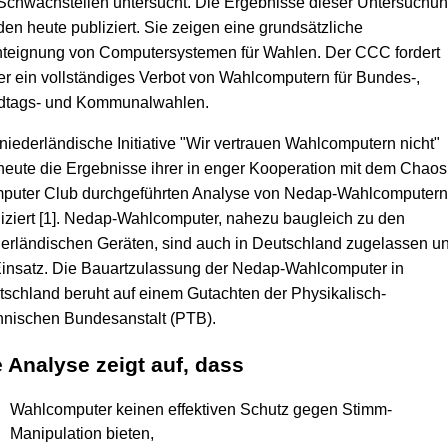
Schwachstellen untersucht. Die Ergebnisse dieser Untersuchu
en heute publiziert. Sie zeigen eine grundsätzliche
hteignung von Computersystemen für Wahlen. Der CCC fordert
r ein vollständiges Verbot von Wahlcomputern für Bundes-,
dtags- und Kommunalwahlen.
niederländische Initiative "Wir vertrauen Wahlcomputern nicht"
heute die Ergebnisse ihrer in enger Kooperation mit dem Chaos
puter Club durchgeführten Analyse von Nedap-Wahlcomputern
iziert [1]. Nedap-Wahlcomputer, nahezu baugleich zu den
erländischen Geräten, sind auch in Deutschland zugelassen u
insatz. Die Bauartzulassung der Nedap-Wahlcomputer in
schland beruht auf einem Gutachten der Physikalisch-
hnischen Bundesanstalt (PTB).
 Analyse zeigt auf, dass
Wahlcomputer keinen effektiven Schutz gegen Stimm-
Manipulation bieten,