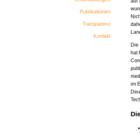
auf 
wurd
Publikationen
Nic
Transparenz
dahe
Lan
Kontakt
Die 
hat 
Com
publ
nied
im E
Deut
Tec
Die