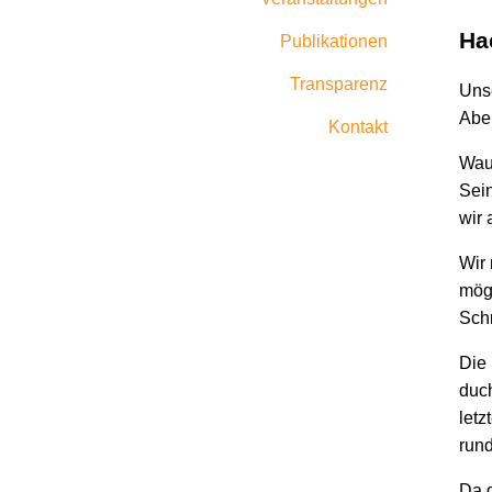
Hac
Publikationen
Transparenz
Unse
Aben
Kontakt
Wau 
Sei
wir 
Wir
mögl
Schr
Die 
duch
letz
rund
Da 