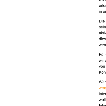
erfo
in e
Die 
sei
akti
dies
wer
Für 
wir 
von 
Kon
Wer 
wm@
inte
wol
Info