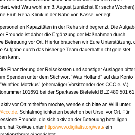
rdert, wird Wau wohl am 3. August (zunächst für sechs Wochen)
ine Früh-Reha-Klinik in der Nähe von Kassel verlegt.
personellen Kapazitäten in der Reha sind begrenzt. Die Aufgab
ner Freunde ist daher die Ergänzung der Maßnahmen durch
ve Betreuung vor Ort. Hierfür brauchen wir Eure Unterstützung, 
e Aufgabe durch das bisherige Team dauerhaft nicht geleistet
den kann.
die Finanzierung der Reisekosten und sonstiger Auslagen bitte
um Spenden unter dem Stichwort "Wau Holland" auf das Konto
"Winfried Motzkus" (ehemaliger Vorsitzender des CCC e. V.)
tonummer 101691 bei der Sparkasse Bielefeld BLZ 480 501 61
aktiv vor Ort mithelfen möchte, wende sich bitte an Willi unter:
ccc.de
. Schlafmöglichkeiten bestehen bei Ursel vor Ort. Für
ressierte Freunde, die sich aktiv an der Betreuung beteiligen
len, hat RoWue unter
http://www.digitalis.org/wau/
ein
rmationsforum eingerichtet.