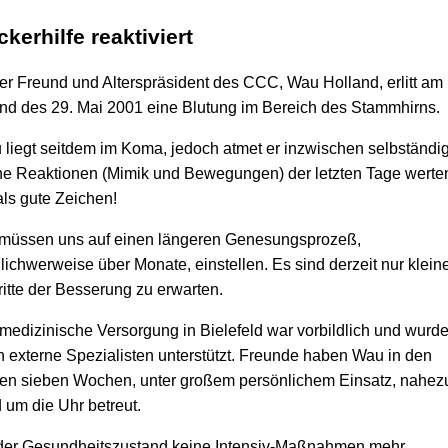
kerhilfe reaktiviert
r Freund und Alterspräsident des CCC, Wau Holland, erlitt am
d des 29. Mai 2001 eine Blutung im Bereich des Stammhirns.
liegt seitdem im Koma, jedoch atmet er inzwischen selbständig
ne Reaktionen (Mimik und Bewegungen) der letzten Tage werte
als gute Zeichen!
 müssen uns auf einen längeren Genesungsprozeß,
ichwerweise über Monate, einstellen. Es sind derzeit nur klein
itte der Besserung zu erwarten.
medizinische Versorgung in Bielefeld war vorbildlich und wurd
 externe Spezialisten unterstützt. Freunde haben Wau in den
ten sieben Wochen, unter großem persönlichem Einsatz, nahez
 um die Uhr betreut.
der Gesundheitszustand keine Intensiv-Maßnahmen mehr