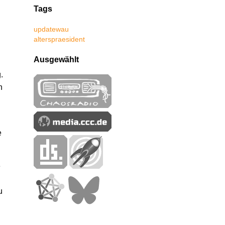
Tags
update
wau
alterspraesident
Ausgewählt
.
n
e
e
u