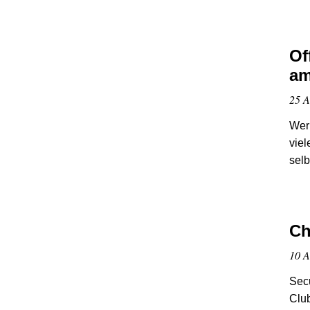
Of
am
25 A
Wer
viel
selb
Ch
10 A
Secu
Clu