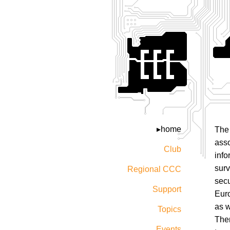
home
The 
asso
Club
info
surv
Regional CCC
secu
Support
Eur
as w
Topics
The
Events