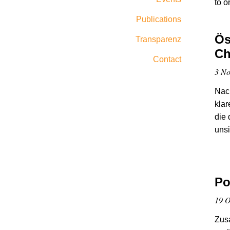
to o
Publications
Ös
Transparenz
Ch
Contact
3 No
Nach
klar
die 
uns
Po
19 O
Zus