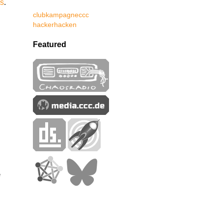
cs
.
club
kampagne
ccc
hacker
hacken
Featured
e