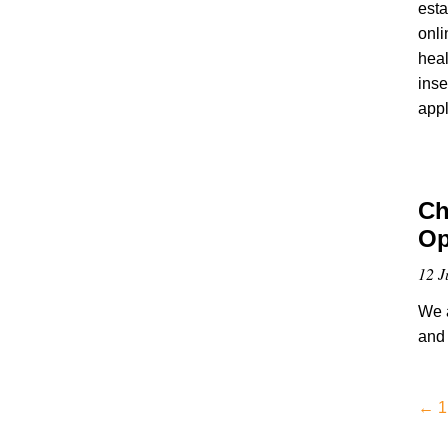
esta
onli
heal
inse
appl
Ch
Op
12 J
We a
and 
←
1