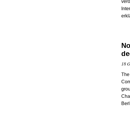
verö
Inte
erkl
No
de
18 O
The 
Comm
grou
Cha
Berl