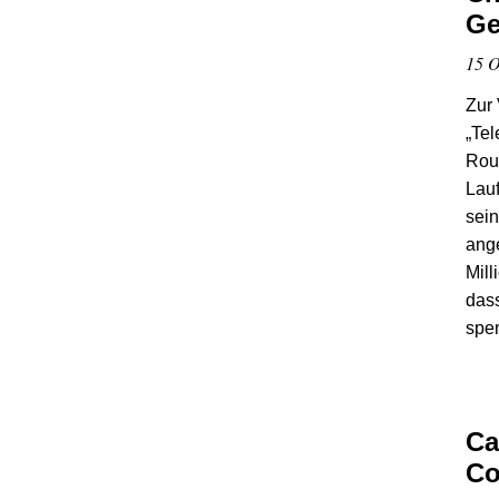
Ge
15 O
Zur
„Tel
Rout
Lauf
sein
ang
Mill
dass
spen
Ca
Co