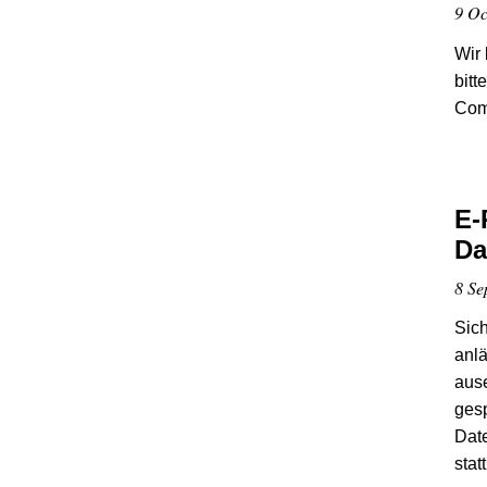
9 Oc
Wir 
bit
Com
E-
Da
8 Se
Sic
anlä
ause
gesp
Date
stat