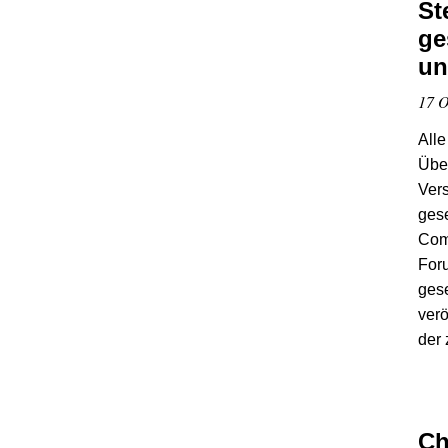
St
ge
un
17 O
Alle
Über
Vers
gese
Com
Foru
gese
verö
der 
Ch