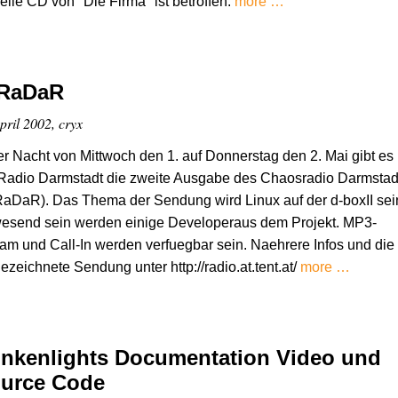
elle CD von "Die Firma" ist betroffen.
more …
RaDaR
pril 2002, cryx
er Nacht von Mittwoch den 1. auf Donnerstag den 2. Mai gibt es
 Radio Darmstadt die zweite Ausgabe des Chaosradio Darmstad
aDaR). Das Thema der Sendung wird Linux auf der d-boxII sei
esend sein werden einige Developeraus dem Projekt. MP3-
am und Call-In werden verfuegbar sein. Naehrere Infos und die
ezeichnete Sendung unter http://radio.at.tent.at/
more …
inkenlights Documentation Video und
urce Code