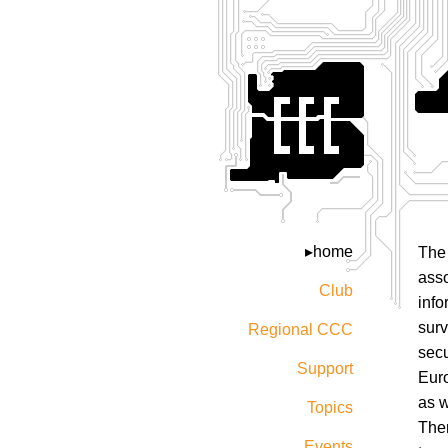
home
The 
asso
Club
info
surv
Regional CCC
secu
Support
Eur
as w
Topics
The
Events