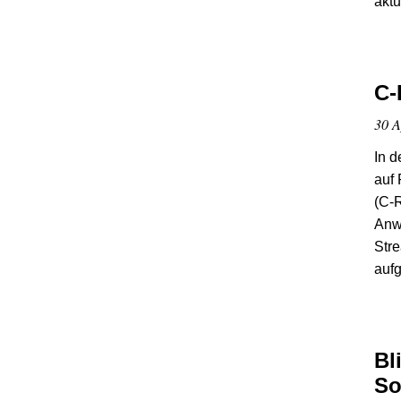
aktu
C-
30 A
In d
auf
(C-R
Anw
Stre
aufg
Bl
So