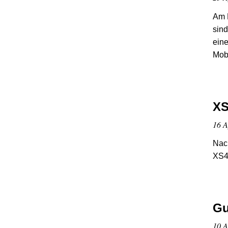
Am M
sind
eine
Mobi
XS
16 A
Nach
XS4
Gu
10 A