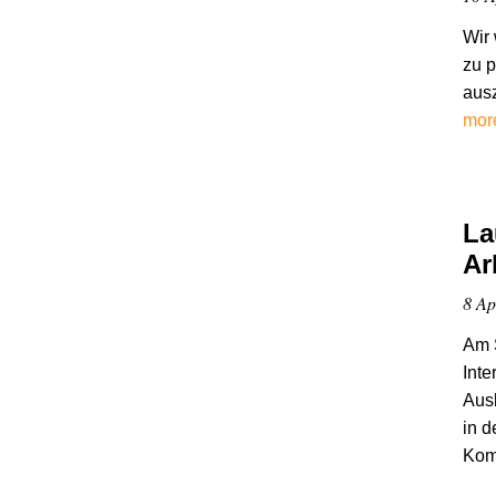
Wir 
zu p
aus
mor
La
Ar
8 Ap
Am S
Int
Ausb
in d
Kom