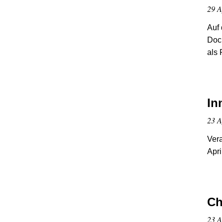
29 A
Auf 
Doc
als 
In
23 A
Vera
Apri
Ch
23 A