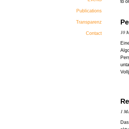
to o
Publications
Pe
Transparenz
10 M
Contact
Eine
Algo
Pers
unta
Voll
Re
1 Ma
Das 