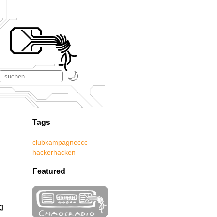
Tags
club
kampagne
ccc
hacker
hacken
Featured
g