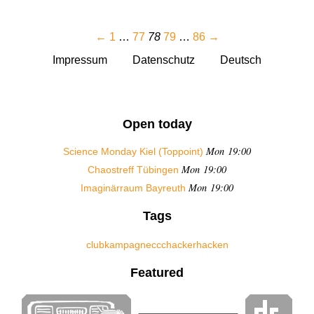
←
1
…
77
78
79
…
86
→
Impressum
Datenschutz
Deutsch
Open today
Mon 19:00
Science Monday Kiel (Toppoint)
Mon 19:00
Chaostreff Tübingen
Mon 19:00
Imaginärraum Bayreuth
Tags
club
kampagne
ccc
hacker
hacken
Featured