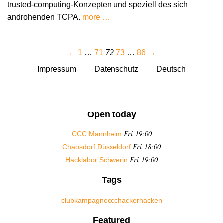
trusted-computing-Konzepten und speziell des sich
androhenden TCPA.
more …
←
1
…
71
72
73
…
86
→
Impressum
Datenschutz
Deutsch
Open today
Fri 19:00
CCC Mannheim
Fri 18:00
Chaosdorf Düsseldorf
Fri 19:00
Hacklabor Schwerin
Tags
club
kampagne
ccc
hacker
hacken
Featured