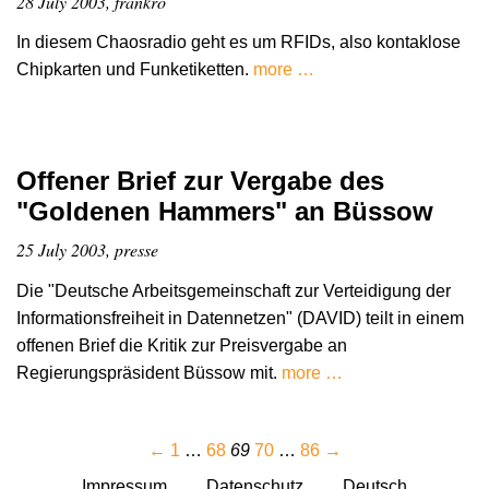
28 July 2003, frankro
In diesem Chaosradio geht es um RFIDs, also kontaklose
Chipkarten und Funketiketten.
more …
Offener Brief zur Vergabe des
"Goldenen Hammers" an Büssow
25 July 2003, presse
Die "Deutsche Arbeitsgemeinschaft zur Verteidigung der
Informationsfreiheit in Datennetzen" (DAVID) teilt in einem
offenen Brief die Kritik zur Preisvergabe an
Regierungspräsident Büssow mit.
more …
←
1
…
68
69
70
…
86
→
Impressum
Datenschutz
Deutsch