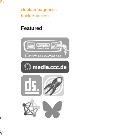
cs
.
club
kampagne
ccc
hacker
hacken
Featured
s
ry