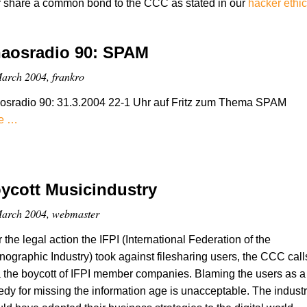
r share a common bond to the CCC as stated in our
hacker ethi
aosradio 90: SPAM
arch 2004, frankro
osradio 90: 31.3.2004 22-1 Uhr auf Fritz zum Thema SPAM
e …
ycott Musicindustry
arch 2004, webmaster
r the legal action the IFPI (International Federation of the
ographic Industry) took against filesharing users, the CCC call
a the boycott of IFPI member companies. Blaming the users as a
dy for missing the information age is unacceptable. The indust