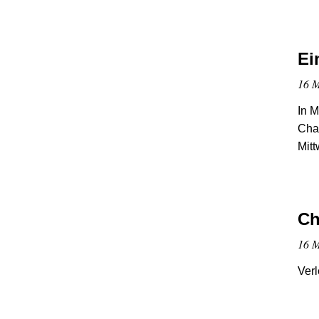
Ei
16 M
In M
Chao
Mitt
Ch
16 M
Ver