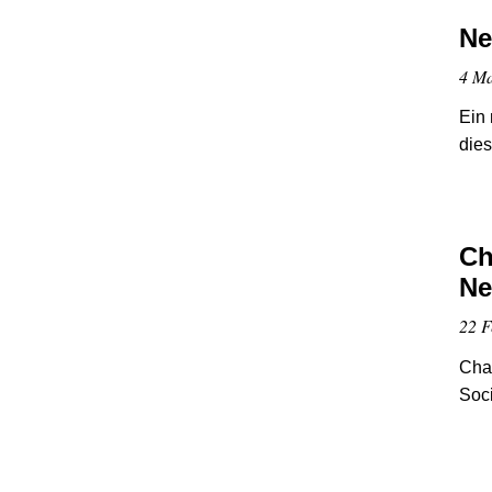
Ne
4 Ma
Ein 
dies
Ch
Ne
22 F
Cha
Soci