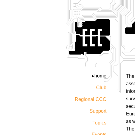
home
The 
asso
Club
info
surv
Regional CCC
secu
Support
Eur
as w
Topics
The
Events