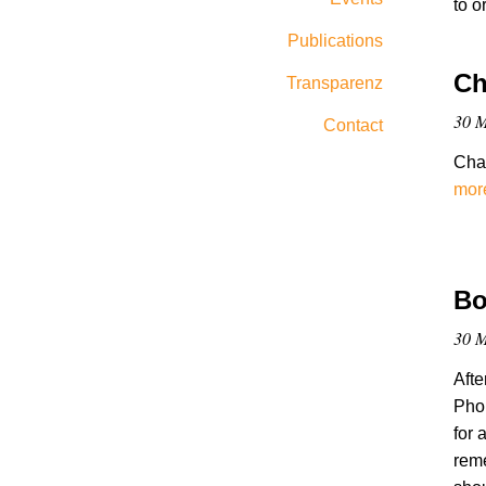
to o
Publications
Ch
Transparenz
30 M
Contact
Cha
mor
Bo
30 M
Afte
Phon
for 
reme