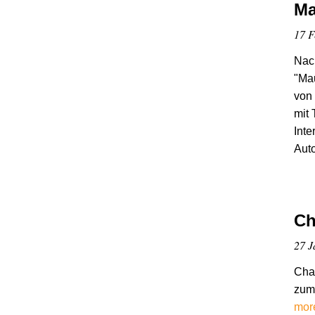
Ma
17 F
Nach
"Ma
von
mit 
Inte
Auto
Ch
27 J
Chao
zum
mor