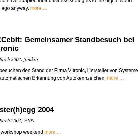
ld have adapted their business strategies to the digital world
g ago anyway.
more …
Cebit: Gemeinsamer Standbesuch bei
tronic
arch 2004, frankro
besuchen den Stand der Firma Vitronic, Hersteller von System
 automatischen Erkennung von Autokennzeichen.
more …
ster(h)egg 2004
arch 2004, vt100
 workshop weekend
more …