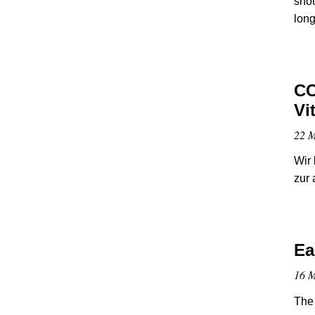
shou
lon
CC
Vi
22 M
Wir 
zur
Ea
16 M
The