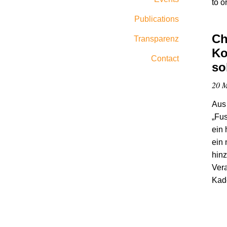
to o
Publications
Ch
Transparenz
Ko
Contact
so
20 M
Aus 
„Fus
ein 
ein 
hinz
Vera
Kade