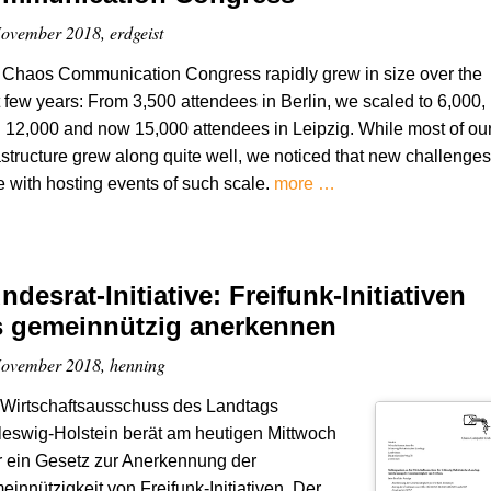
ovember 2018, erdgeist
Chaos Communication Congress rapidly grew in size over the
 few years: From 3,500 attendees in Berlin, we scaled to 6,000,
 12,000 and now 15,000 attendees in Leipzig. While most of ou
astructure grew along quite well, we noticed that new challenges
e with hosting events of such scale.
more …
ndesrat-Initiative: Freifunk-Initiativen
s gemeinnützig anerkennen
ovember 2018, henning
 Wirtschaftsausschuss des Landtags
eswig-Holstein berät am heutigen Mittwoch
 ein Gesetz zur Anerkennung der
innützigkeit von Freifunk-Initiativen. Der