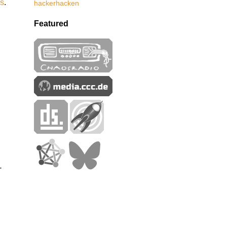
cs
.
hacker
hacken
Featured
-