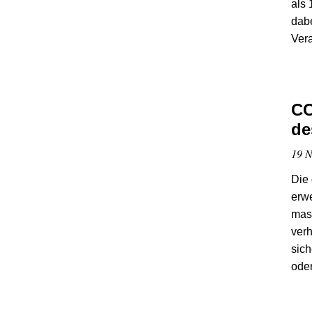
als 
dabe
Ver
CC
de
19 N
Die 
erwe
mas
verh
sich
oder