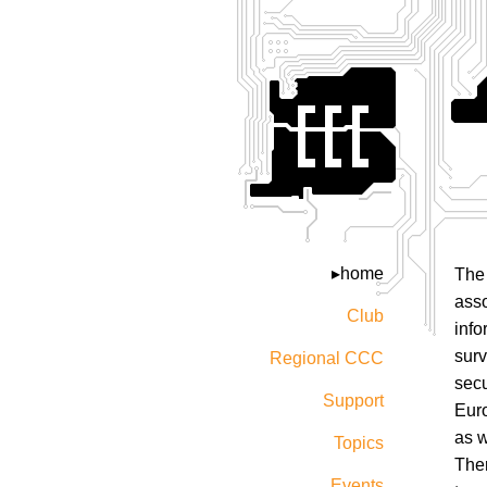
home
The 
asso
Club
info
surv
Regional CCC
secu
Support
Eur
as w
Topics
The
Events