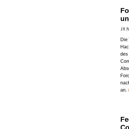
Fo
un
18 N
Die
Hac
des 
Comp
Abs
Ford
nach
an.
Fe
Co