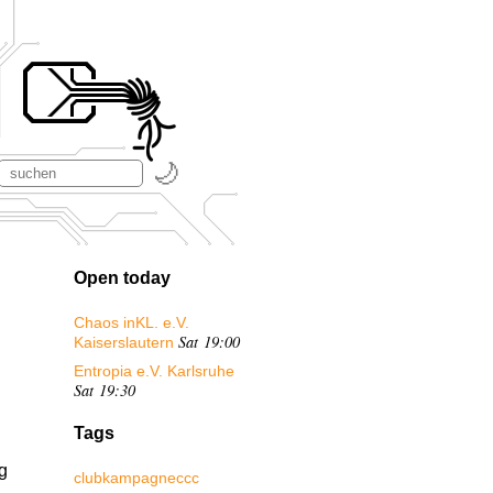
Open today
Chaos inKL. e.V.
Sat 19:00
Kaiserslautern
Entropia e.V. Karlsruhe
Sat 19:30
Tags
g
club
kampagne
ccc