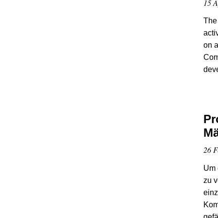
15 A
The 
acti
on a
Com
deve
Pr
Mä
26 F
Um d
zu v
einz
Komm
gefä