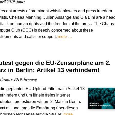
pril 2019, linus
recent arrests of prominent whistleblowers and press freedom
vists, Chelsea Manning, Julian Assange and Ola Bini are a head
ttack on human rights and the freedom of the press. The Chaos
puter Club (CCC) is deeply concerned about these
lopments and calls for support.
more …
otest gegen die EU-Zensurpläne am 2.
rz in Berlin: Artikel 13 verhindern!
ebruary 2019, henning
ie geplanten EU-Upload-Filter nach Artikel 13
erhindern und um für ein freies Internet
utreten, protestieren wir am 2. März in Berlin.
t mit und tragt die Empörung über diesen
hrlichen Nonsense auf die Straße!
more …