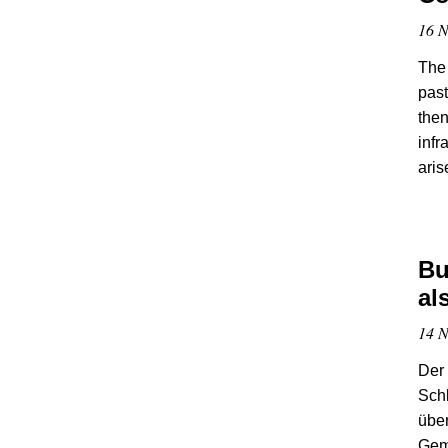
16 N
The 
past
then
infr
aris
Bu
al
14 N
Der
Schl
über
Geme