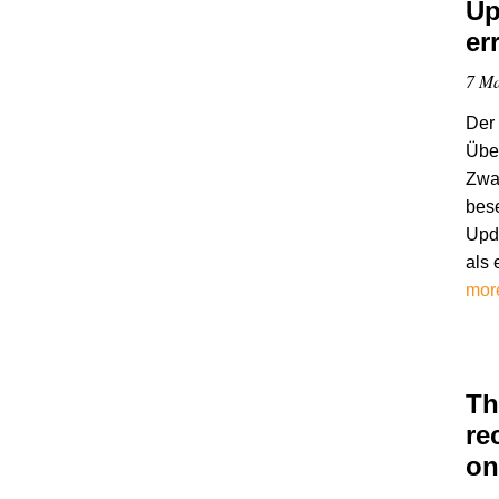
Up
er
7 Ma
Der 
Übe
Zwar
bese
Upda
als 
mor
Th
re
on