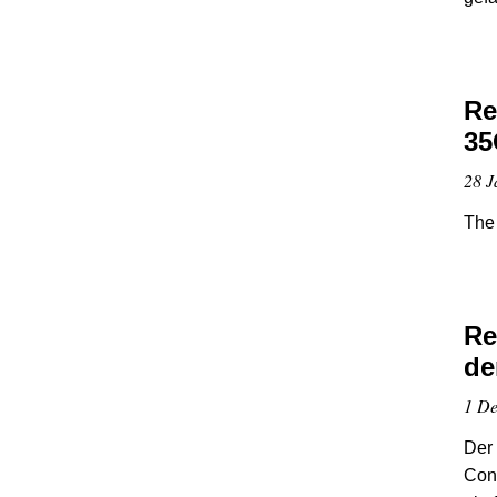
Re
35
28 J
The 
Re
de
1 De
Der
Cong