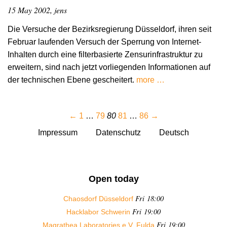
15 May 2002, jens
Die Versuche der Bezirksregierung Düsseldorf, ihren seit
Februar laufenden Versuch der Sperrung von Internet-
Inhalten durch eine filterbasierte Zensurinfrastruktur zu
erweitern, sind nach jetzt vorliegenden Informationen auf
der technischen Ebene gescheitert.
more …
←
1
…
79
80
81
…
86
→
Impressum
Datenschutz
Deutsch
Open today
Fri 18:00
Chaosdorf Düsseldorf
Fri 19:00
Hacklabor Schwerin
Fri 19:00
Magrathea Laboratories e.V. Fulda