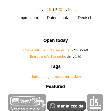
←
1
…
18
19
20
…
86
→
Impressum
Datenschutz
Deutsch
Open today
Sat 19:00
Chaos inKL. e.V. Kaiserslautern
Sat 19:30
Entropia e.V. Karlsruhe
Tags
club
kampagne
ccc
hacker
hacken
Featured