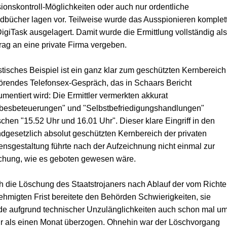
ionskontroll-Möglichkeiten oder auch nur ordentliche
bücher lagen vor. Teilweise wurde das Ausspionieren komplet
igiTask ausgelagert. Damit wurde die Ermittlung vollständig als
rag an eine private Firma vergeben.
tisches Beispiel ist ein ganz klar zum geschützten Kernbereich
rendes Telefonsex-Gespräch, das in Schaars Bericht
mentiert wird: Die Ermittler vermerkten akkurat
ebesbeteuerungen" und "Selbstbefriedigungshandlungen"
chen "15.52 Uhr und 16.01 Uhr". Dieser klare Eingriff in den
dgesetzlich absolut geschützten Kernbereich der privaten
nsgestaltung führte nach der Aufzeichnung nicht einmal zur
chung, wie es geboten gewesen wäre.
 die Löschung des Staatstrojaners nach Ablauf der vom Richte
hmigten Frist bereitete den Behörden Schwierigkeiten, sie
e aufgrund technischer Unzulänglichkeiten auch schon mal u
r als einen Monat überzogen. Ohnehin war der Löschvorgang