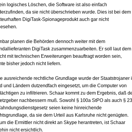
ein logisches Löschen, die Software ist also einfach
erzufinden, da sie nicht überschrieben wurde. Dies ist bei dem
eurhaften DigiTask-Spionageprodukt auch gar nicht
gesehen.
nbar planen die Behörden dennoch weiter mit dem
dallieferanten DigiTask zusammenzuarbeiten. Er soll laut dem
cht mit technischen Erweiterungen beauftragt worden sein,
te bisher jedoch nicht liefern.
 ausreichende rechtliche Grundlage wurde der Staatstrojaner 
d und Ländern dutzendfach eingesetzt, um die Computer von
ächtigen zu infiltrieren. Schaar kommt zu dem Ergebnis, daß d
etzgeber nachbessern muß. Sowohl § 100a StPO als auch § 2
fahndungsdienstgesetz seien keine hinreichende
tsgrundlage, da sie dem Urteil aus Karlsruhe nicht genügten.
m die Ermittler nicht direkt an Skype herantreten, ist Schaar
hin nicht ersichtlich.