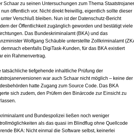
er Schaar zu seinen Untersuchungen zum Thema Staatstrojane
t nun öffentlich vor. Nicht direkt freiwillig, eigentlich sollte dieser
 unter Verschluß bleiben. Nun ist der Datenschutz-Bericht
zdem der Öffentlichkeit zugänglich geworden und bestätigt viele
ürchtungen. Das Bundeskriminalamt (BKA) und das
nzminister Wolfgang Schäuble unterstellte Zollkriminalamt (ZK
 demnach ebenfalls DigiTask-Kunden, für das BKA existiert
ar ein Rahmenvertrag.
 tatsächliche tiefgehende inhaltliche Prüfung der
tstrojanerversionen war auch Schaar nicht möglich – keine der
desbehörden hatte Zugang zum Source Code. Das BKA
erte sich zudem, den Prüfern den Binärcode zur Einsicht zu
lassen.
kriminalamt und Bundespolizei ließen noch weniger
rollmöglichkeiten als das quasi im Blindflug ohne Quellcode
rende BKA: Nicht einmal die Software selbst, keinerlei