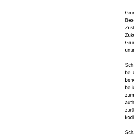
Grun
Besc
Zust
Zuku
Grun
unt
Scha
bei 
behö
beli
zum 
auth
zurü
kodi
Scha