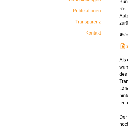
Bun
Rech
Publikationen
Aufz
Transparenz
zurü
Kontakt
Weit
Als 
wurd
des 
Tran
Länd
hint
tech
Der 
noch