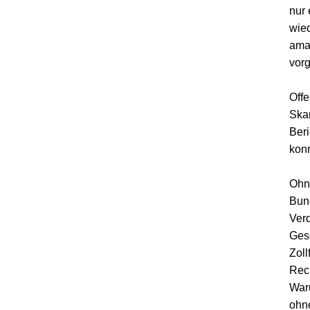
nur 
wied
amat
vor
Offe
Skan
Beri
konn
Ohne
Bun
Verd
Ges
Zoll
Rech
Waru
ohne