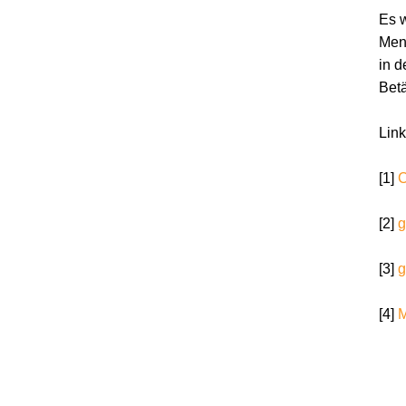
Es w
Mens
in d
Betä
Link
[1]
C
[2]
g
[3]
g
[4]
M