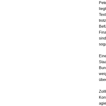
Pet
lieg
Text
trot
Bef
Fina
sind
sog
Eine
Staa
Bun
weig
über
Zoll
Kont
agie