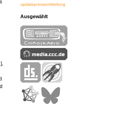
s
update
pressemitteilung
Ausgewählt
],
d
d