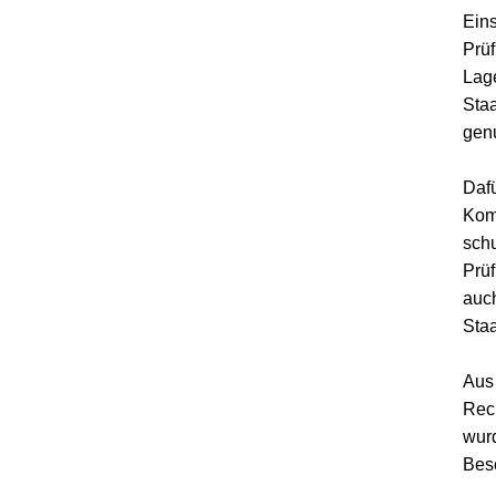
Eins
Prüf
Lag
Staa
genu
Dafü
Komp
schu
Prüf
auch
Staa
Aus 
Rech
wurd
Bes