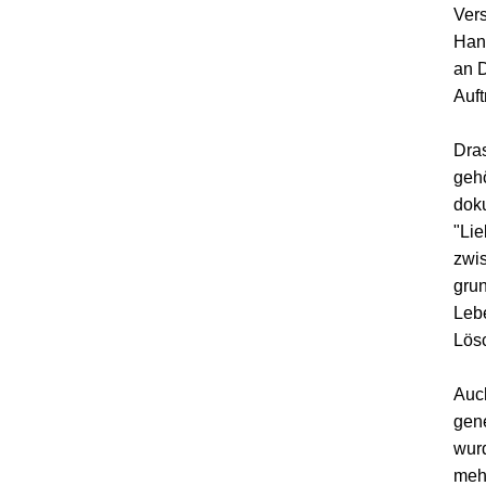
Vers
Hand
an D
Auft
Dras
gehö
doku
"Li
zwis
grun
Lebe
Lös
Auch
gene
wurd
meh