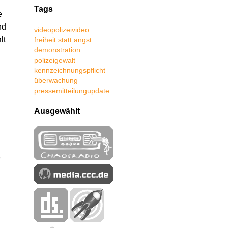
Tags
e
nd
video
polizeivideo
lt
freiheit statt angst
demonstration
polizeigewalt
kennzeichnungspflicht
überwachung
pressemitteilung
update
Ausgewählt
e