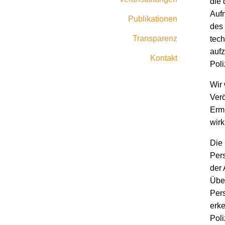
die
Auf
Publikationen
des
Transparenz
tech
aufz
Kontakt
Pol
Wir 
Verö
Ermi
wirk
Die 
Pers
der
Übe
Pers
erke
Pol