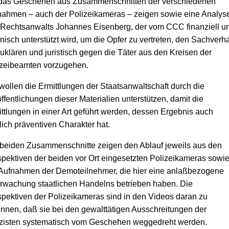
 das Geschehen aus Zusammenschnitten der verschiedenen
nahmen – auch der Polizeikameras – zeigen sowie eine Analys
 Rechtsanwalts Johannes Eisenberg, der vom CCC finanziell u
nisch unterstützt wird, um die Opfer zu vertreten, den Sachverha
uklären und juristisch gegen die Täter aus den Kreisen der
izeibeamten vorzugehen.
wollen die Ermittlungen der Staatsanwaltschaft durch die
ffentlichungen dieser Materialien unterstützen, damit die
ttlungen in einer Art geführt werden, dessen Ergebnis auch
lich präventiven Charakter hat.
beiden Zusammenschnitte zeigen den Ablauf jeweils aus den
pektiven der beiden vor Ort eingesetzten Polizeikameras sowi
 Aufnahmen der Demoteilnehmer, die hier eine anlaßbezogene
rwachung staatlichen Handelns betrieben haben. Die
pektiven der Polizeikameras sind in den Videos daran zu
nnen, daß sie bei den gewalttätigen Ausschreitungen der
izisten systematisch vom Geschehen weggedreht werden.