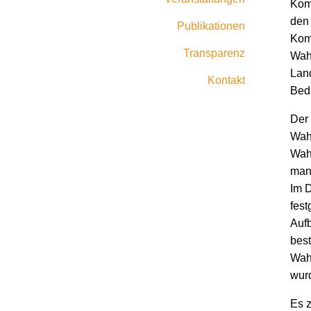
Kom
den 
Publikationen
Kom
Transparenz
Wah
Lan
Kontakt
Bedi
Der 
Wahl
Wahl
mani
Im D
fest
Aufb
best
Wah
wurd
Es z