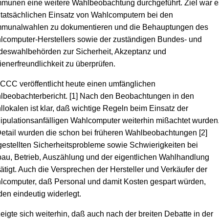
munen eine weitere Wahlbeobachtung durchgeführt. Ziel war e
tatsächlichen Einsatz von Wahlcomputern bei den
munalwahlen zu dokumentieren und die Behauptungen des
lcomputer-Herstellers sowie der zuständigen Bundes- und
deswahlbehörden zur Sicherheit, Akzeptanz und
enerfreundlichkeit zu überprüfen.
CCC veröffentlicht heute einen umfänglichen
beobachterbericht. [1] Nach den Beobachtungen in den
lokalen ist klar, daß wichtige Regeln beim Einsatz der
pulationsanfälligen Wahlcomputer weiterhin mißachtet wurden
etail wurden die schon bei früheren Wahlbeobachtungen [2]
gestellten Sicherheitsprobleme sowie Schwierigkeiten bei
au, Betrieb, Auszählung und der eigentlichen Wahlhandlung
ätigt. Auch die Versprechen der Hersteller und Verkäufer der
lcomputer, daß Personal und damit Kosten gespart würden,
en eindeutig widerlegt.
eigte sich weiterhin, daß auch nach der breiten Debatte in der