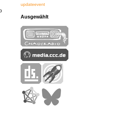
update
event
b
Ausgewählt