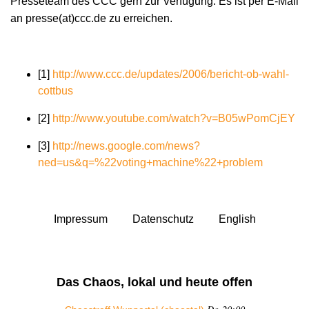
Presseteam des CCC gern zur Verfügung. Es ist per E-Mail
an presse(at)ccc.de zu erreichen.
[1]
http://www.ccc.de/updates/2006/bericht-ob-wahl-
cottbus
[2]
http://www.youtube.com/watch?v=B05wPomCjEY
[3]
http://news.google.com/news?
ned=us&q=%22voting+machine%22+problem
Impressum
Datenschutz
English
Das Chaos, lokal und heute offen