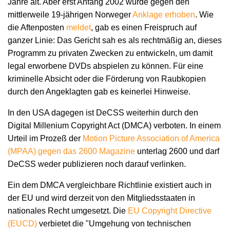
Jahre alt. Aber erst Anfang 2002 wurde gegen den
mittlerweile 19-jährigen Norweger
Anklage erhoben
. Wie
die Aftenposten
meldet
, gab es einen Freispruch auf
ganzer Linie: Das Gericht sah es als rechtmäßig an, dieses
Programm zu privaten Zwecken zu entwickeln, um damit
legal erworbene DVDs abspielen zu können. Für eine
kriminelle Absicht oder die Förderung von Raubkopien
durch den Angeklagten gab es keinerlei Hinweise.
In den USA dagegen ist DeCSS weiterhin durch den
Digital Millenium Copyright Act (DMCA) verboten. In einem
Urteil im Prozeß der
Motion Picture Association of America
(MPAA) gegen das 2600 Magazine
unterlag 2600 und darf
DeCSS weder publizieren noch darauf verlinken.
Ein dem DMCA vergleichbare Richtlinie existiert auch in
der EU und wird derzeit von den Mitgliedsstaaten in
nationales Recht umgesetzt. Die
EU Copyright Directive
(EUCD)
verbietet die "Umgehung von technischen