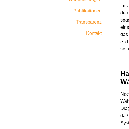
Im v
Publikationen
den
soge
Transparenz
eins
Kontakt
das 
Sich
sein
Ha
Wä
Nach
Wahl
Dia
daß
Syst