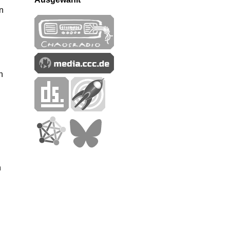
n
n
n