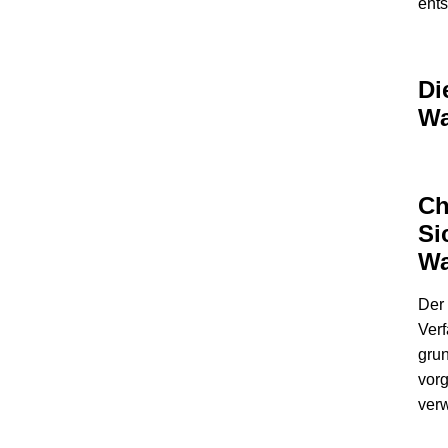
ents
Di
Wa
Ch
Si
Wa
Der
Ver
grun
vorg
verw