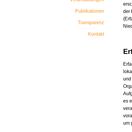
ersc
Publikationen
der 
(Erf
Transparenz
Nie
Kontakt
Er
Erfa
loka
und 
Orga
Aufg
es e
vera
vora
um 