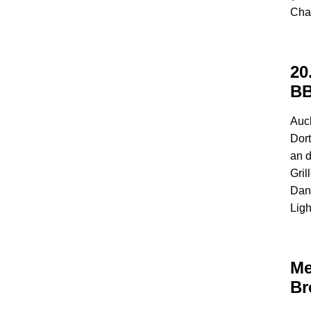
Chao
20
BB
Auch
Dort
an d
Gril
Dan
Ligh
Me
Br