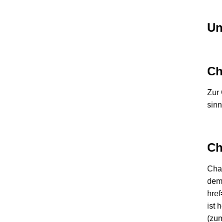
Un
Ch
Zur 
sinn
Ch
Chao
dem
href
ist 
(zum