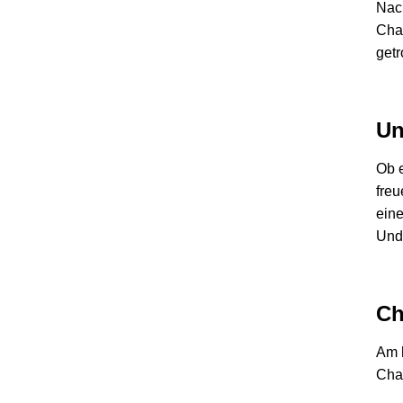
Nach
Chao
getr
Un
Ob e
freu
eine
Und 
Ch
Am h
Chao