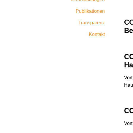
Publikationen
CC
Transparenz
Be
Kontakt
CC
Ha
Vort
Hau
CC
Vort