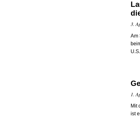
La
di
3. A
Am S
beim
U.S
Ge
1. A
Mit
ist 