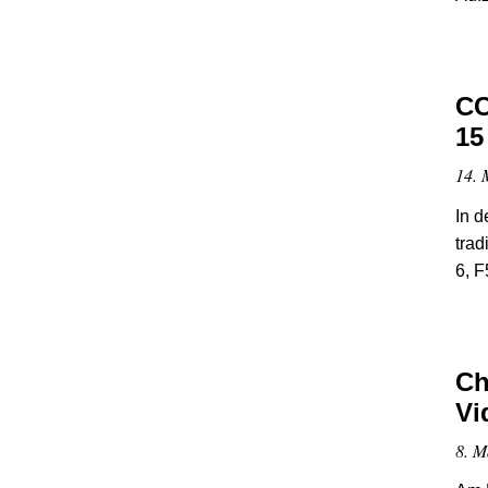
CC
15
14. 
In d
trad
6, F
Ch
Vi
8. M