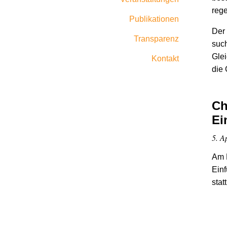
reg
Publikationen
Der 
Transparenz
such
Glei
Kontakt
die
Ch
Ei
5. A
Am D
Ein
stat