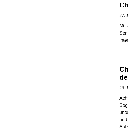
Ch
27. 
Mitt
Sen
Inte
Ch
de
20. 
Acht
Soga
unte
und
Aufz