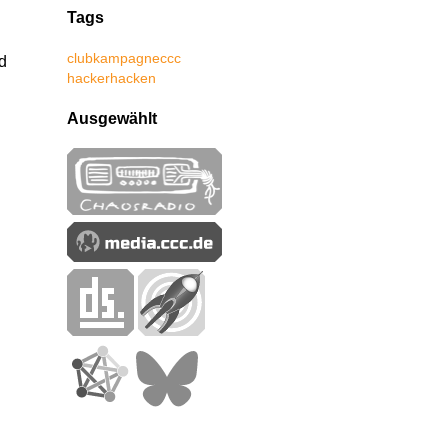
Tags
club
kampagne
ccc
d
hacker
hacken
Ausgewählt