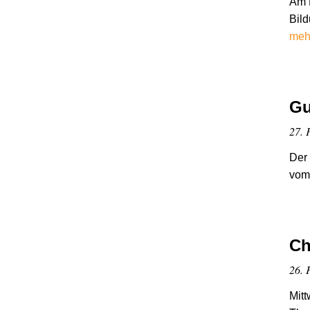
Am 
Bil
meh
Gu
27. 
Der 
vom 
Ch
26. 
Mitt