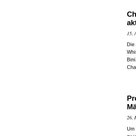
Ch
ak
15. 
Die 
Whi
Bini
Chao
Pr
Mä
26. 
Um d