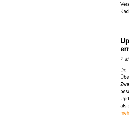
Vera
Kade
Up
er
7. M
Der 
Übe
Zwar
bese
Upda
als 
meh