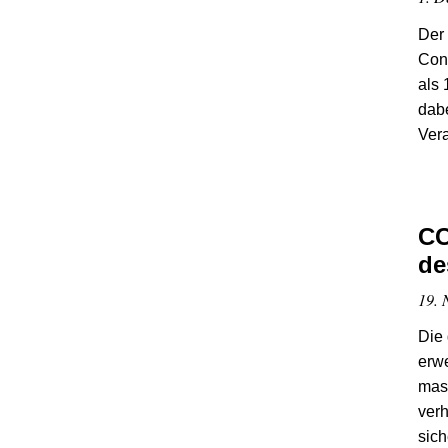
Der
Cong
als 
dabe
Ver
CC
de
19. 
Die 
erwe
mas
verh
sich