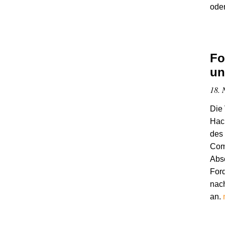
oder
Fo
un
18. 
Die
Hac
des 
Comp
Abs
Ford
nach
an.