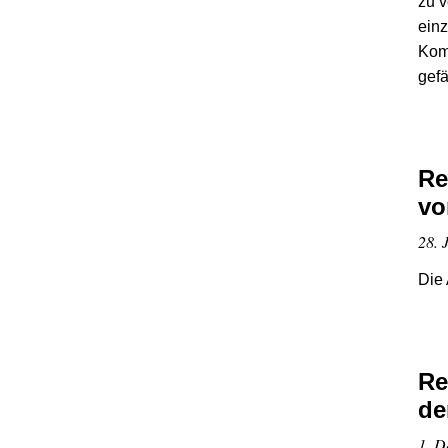
zu v
einz
Komm
gefä
Re
vo
28. 
Die 
Re
de
1. D