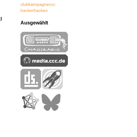
club
kampagne
ccc
hacker
hacken
d
Ausgewählt