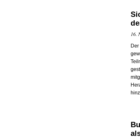
Si
de
16. 
Der 
gewa
Teil
gest
mitg
Hera
hin
Bu
al